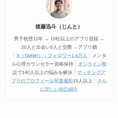
後藤迅斗（じんと）
男子校歴12年 → 10社以上のアプリ登録 →
20人と出会い5人と交際 →アプリ婚
┊
X（Twitter）：フォロワー1.4万人
┊メンタ
ル心理カウンセラー資格保持┊
オンライン相
談
で140人以上の悩みを解決┊
マッチングア
プリのプロフィール写真撮影
15人以上┊
さら
に詳しい自己紹介