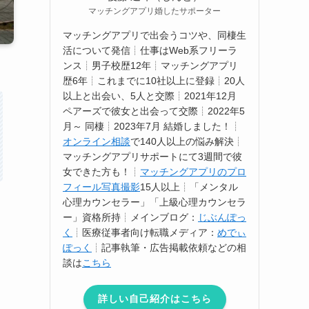
マッチングアプリ婚したサポーター
マッチングアプリで出会うコツや、同棲生
活について発信┊仕事はWeb系フリーラ
ンス┊男子校歴12年┊マッチングアプリ
歴6年┊︎これまでに10社以上に登録┊20人
以上と出会い、5人と交際┊2021年12月
ペアーズで彼女と出会って交際┊2022年5
月～ 同棲┊2023年7月 結婚しました！┊
オンライン相談
で140人以上の悩み解決┊︎
マッチングアプリサポートにて3週間で彼
女できた方も！┊︎
マッチングアプリのプロ
フィール写真撮影
15人以上┊︎「メンタル
心理カウンセラー」「上級心理カウンセラ
ー」資格所持┊︎メインブログ：
じぶんぽっ
く
┊医療従事者向け転職メディア：
めでぃ
ぽっく
┊記事執筆・広告掲載依頼などの相
談は
こちら
詳しい自己紹介はこちら