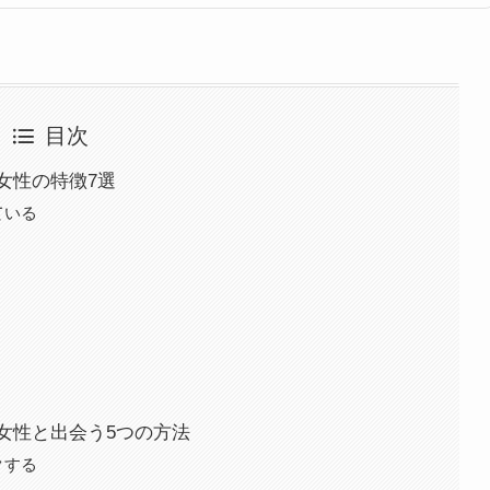
目次
女性の特徴7選
ている
女性と出会う5つの方法
クする