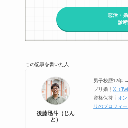
恋活・
診
この記事を書いた人
男子校歴12年 
プリ婚┊
X（Tw
資格保持┊
オン
リのプロフィー
後藤迅斗（じん
と）