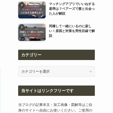
マッチングアプリでいいねする
基準は？ペアーズで妻と出会っ
た人が解説
同棲して一緒にいるのに寂し
い！原因と対策を男性目線で解
説
カテゴリー
カ
テ
ゴ
リ
当サイトはリンクフリーです
ー
当ブログの記事本文・加工画像・図解等はご自
身のサイトへ自由にお使いください。ご使用の