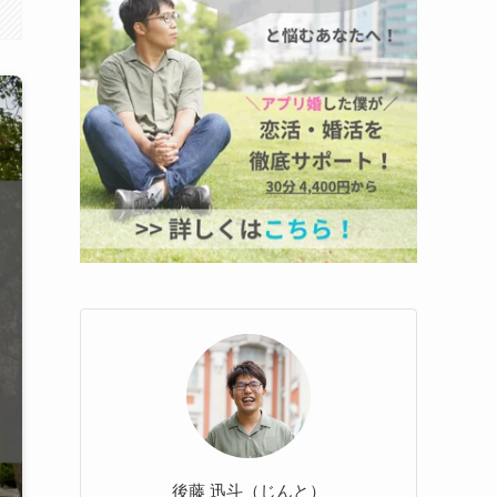
後藤 迅斗（じんと）