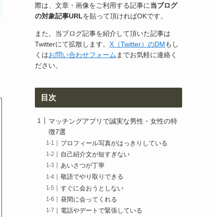
際は、文章・画像をご利用する記事に
当ブログ
の対象記事URL
を貼って頂ければOKです。
また。当ブログ記事を紹介して頂いた記事は
Twitterにて拡散します。
X（Twitter）のDM
もし
くは
お問い合わせフォーム
までお気軽に連絡く
ださい。
目次
マッチングアプリで誠実な男性・女性の特
徴7選
プロフィール写真がはっきりしている
自己紹介文が短すぎない
あいさつが丁寧
敬語でやり取りできる
すぐに会おうとしない
昼間に会ってくれる
電話やデートで緊張している